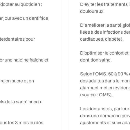
dopter au quotidien :
D’éviter les traitements 
douloureux.
r jour avec un dentifrice
D’améliorer la santé glo
liées à des infections de
nterdentaires pour
cardiaques, diabète).
D’optimiser le confort et
r une haleine fraîche et
dentition saine.
Selon l'OMS, 60 à 90 % 
re en sucre et en
des adultes dans le mond
alarmant met en évidence
(source : OMS).
ls de la santé bucco-
Les denturistes, par leu
dans une démarche préve
ous les 3 mois ou dès
ajustements et suivi ada